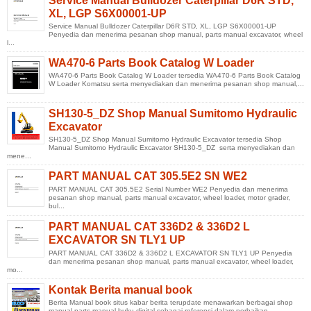
Service Manual Bulldozer Caterpillar D6R STD,
XL, LGP S6X00001-UP
Service Manual Bulldozer Caterpillar D6R STD, XL, LGP S6X00001-UP
Penyedia dan menerima pesanan shop manual, parts manual excavator, wheel
l...
WA470-6 Parts Book Catalog W Loader
WA470-6 Parts Book Catalog W Loader tersedia WA470-6 Parts Book Catalog
W Loader Komatsu serta menyediakan dan menerima pesanan shop manual,...
SH130-5_DZ Shop Manual Sumitomo Hydraulic
Excavator
SH130-5_DZ Shop Manual Sumitomo Hydraulic Excavator tersedia Shop
Manual Sumitomo Hydraulic Excavator SH130-5_DZ serta menyediakan dan
mene...
PART MANUAL CAT 305.5E2 SN WE2
PART MANUAL CAT 305.5E2 Serial Number WE2 Penyedia dan menerima
pesanan shop manual, parts manual excavator, wheel loader, motor grader,
bul...
PART MANUAL CAT 336D2 & 336D2 L
EXCAVATOR SN TLY1 UP
PART MANUAL CAT 336D2 & 336D2 L EXCAVATOR SN TLY1 UP Penyedia
dan menerima pesanan shop manual, parts manual excavator, wheel loader,
mo...
Kontak Berita manual book
Berita Manual book situs kabar berita terupdate menawarkan berbagai shop
manual parts manual buku digital sebagai referensi dalam perbaikan ...