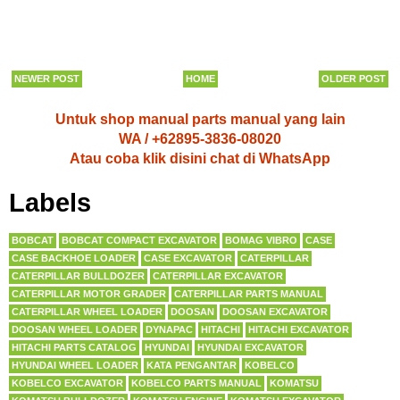
NEWER POST
HOME
OLDER POST
Untuk shop manual parts manual yang lain
WA / +62895-3836-08020
Atau coba klik disini chat di WhatsApp
Labels
BOBCAT
BOBCAT COMPACT EXCAVATOR
BOMAG VIBRO
CASE
CASE BACKHOE LOADER
CASE EXCAVATOR
CATERPILLAR
CATERPILLAR BULLDOZER
CATERPILLAR EXCAVATOR
CATERPILLAR MOTOR GRADER
CATERPILLAR PARTS MANUAL
CATERPILLAR WHEEL LOADER
DOOSAN
DOOSAN EXCAVATOR
DOOSAN WHEEL LOADER
DYNAPAC
HITACHI
HITACHI EXCAVATOR
HITACHI PARTS CATALOG
HYUNDAI
HYUNDAI EXCAVATOR
HYUNDAI WHEEL LOADER
KATA PENGANTAR
KOBELCO
KOBELCO EXCAVATOR
KOBELCO PARTS MANUAL
KOMATSU