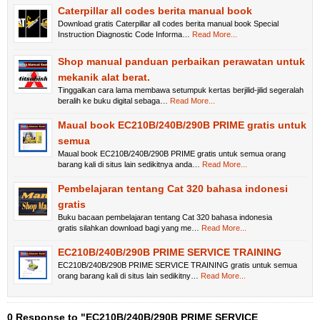
Caterpillar all codes berita manual book
Download gratis Caterpillar all codes berita manual book Special
Instruction Diagnostic Code Informa…
Read More...
Shop manual panduan perbaikan perawatan untuk
mekanik alat berat.
Tinggalkan cara lama membawa setumpuk kertas berjilid-jilid segeralah
beralih ke buku digital sebaga…
Read More...
Maual book EC210B/240B/290B PRIME gratis untuk
semua
Maual book EC210B/240B/290B PRIME gratis untuk semua orang
barang kali di situs lain sedikitnya anda…
Read More...
Pembelajaran tentang Cat 320 bahasa indonesi
gratis
Buku bacaan pembelajaran tentang Cat 320 bahasa indonesia
gratis silahkan download bagi yang me…
Read More...
EC210B/240B/290B PRIME SERVICE TRAINING
EC210B/240B/290B PRIME SERVICE TRAINING gratis untuk semua
orang barang kali di situs lain sedikitny…
Read More...
0 Response to "EC210B/240B/290B PRIME SERVICE