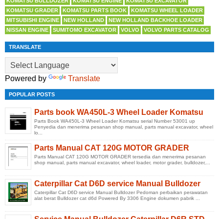
KOMATSU BULLDOZER
KOMATSU ENGINE
KOMATSU EXCAVATOR
KOMATSU GRADER
KOMATSU PARTS BOOK
KOMATSU WHEEL LOADER
MITSUBISHI ENGINE
NEW HOLLAND
NEW HOLLAND BACKHOE LOADER
NISSAN ENGINE
SUMITOMO EXCAVATOR
VOLVO
VOLVO PARTS CATALOG
TRANSLATE
Powered by
Translate
POPULAR POSTS
Parts book WA450L-3 Wheel Loader Komatsu
Parts Book WA450L-3 Wheel Loader Komatsu serial Number 53001 up
Penyedia dan menerima pesanan shop manual, parts manual excavator, wheel
lo...
Parts Manual CAT 120G MOTOR GRADER
Parts Manual CAT 120G MOTOR GRADER tersedia dan menerima pesanan
shop manual, parts manual excavator, wheel loader, motor grader, bulldozer,...
Caterpillar Cat D6D service Manual Bulldozer
Caterpillar Cat D6D service Manual Bulldozer Pedoman perbaikan perawatan
alat berat Bulldozer cat d6d Powered By 3306 Engine dokumen pabrik ...